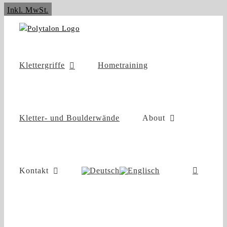
Zum
Inkl. MwSt.
Inhalt
springen
Klettergriffe
Hometraining
Kletter- und Boulderwände
About
Kontakt