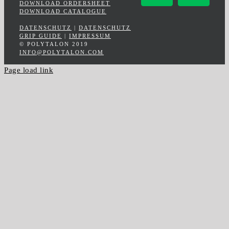
Facebook
Insta
DOWNLOAD ORDERSHEET
DOWNLOAD CATALOGUE
DATENSCHUTZ
|
DATENSCHUTZ
GRIP GUIDE
|
IMPRESSUM
© POLYTALON 2019
INFO@POLYTALON.COM
Page load link