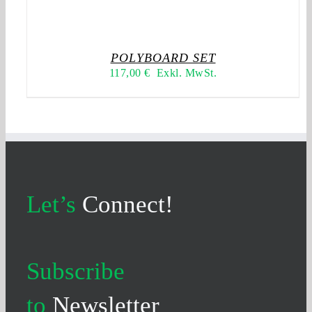
POLYBOARD SET
117,00
€
Exkl. MwSt.
Let’s
Connect!
Subscribe
to
Newsletter