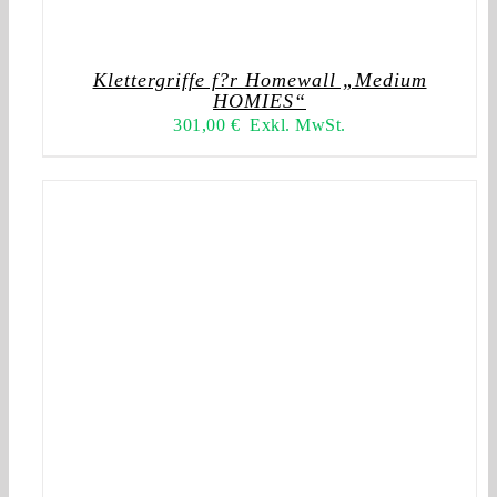
Klettergriffe f?r Homewall „Medium
HOMIES“
301,00
€
Exkl. MwSt.