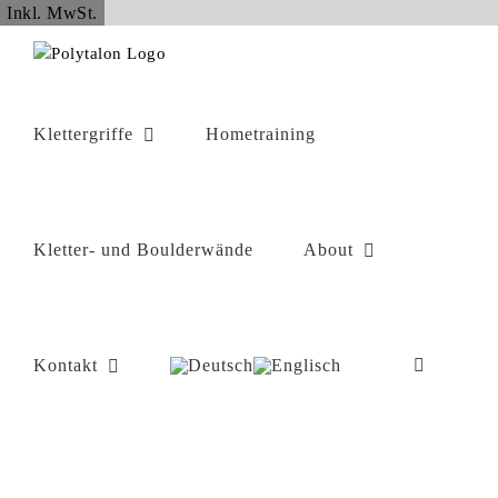
Zum
Inkl. MwSt.
Inhalt
springen
Klettergriffe
Hometraining
Kletter- und Boulderwände
About
Kontakt