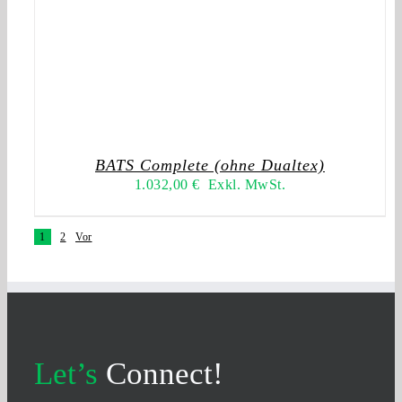
BATS Complete (ohne Dualtex)
1.032,00
€
Exkl. MwSt.
1
2
Vor
Let’s
Connect!