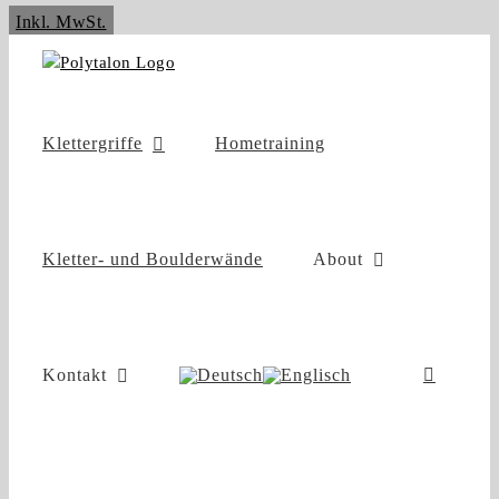
Zum
Inkl. MwSt.
Inhalt
springen
Klettergriffe
Hometraining
Kletter- und Boulderwände
About
Kontakt