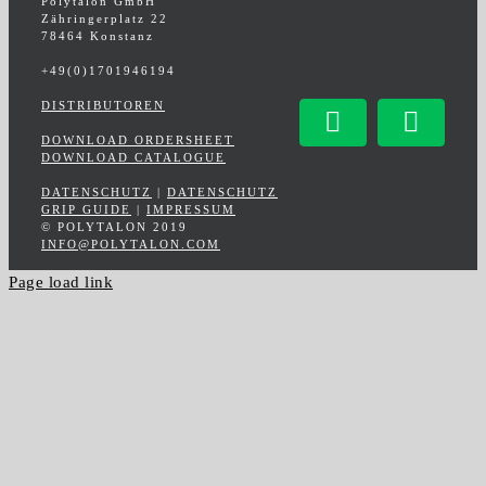
Polytalon GmbH
Zähringerplatz 22
78464 Konstanz
+49(0)1701946194
DISTRIBUTOREN
Facebook
Insta
DOWNLOAD ORDERSHEET
DOWNLOAD CATALOGUE
DATENSCHUTZ
|
DATENSCHUTZ
GRIP GUIDE
|
IMPRESSUM
© POLYTALON 2019
INFO@POLYTALON.COM
Page load link