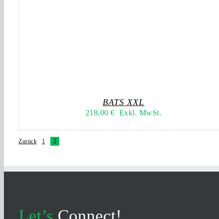
BATS XXL
218,00
€
Exkl. MwSt.
Zurück
1
2
Let’s
Connect!