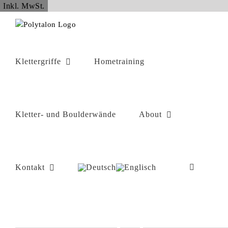
Zum
Inkl. MwSt.
Inhalt
springen
Klettergriffe
Hometraining
Kletter- und Boulderwände
About
Kontakt