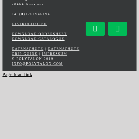
78464 Konstanz
+49(0)1701946194
DISTRIBUTOREN
Facebook
Insta
DOWNLOAD ORDERSHEET
DOWNLOAD CATALOGUE
DATENSCHUTZ
|
DATENSCHUTZ
GRIP GUIDE
|
IMPRESSUM
© POLYTALON 2019
INFO@POLYTALON.COM
Page load link