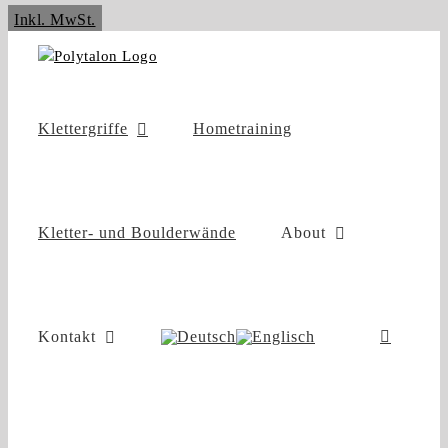
Zum
Inkl. MwSt.
Inhalt
springen
Klettergriffe
Hometraining
Kletter- und Boulderwände
About
Kontakt