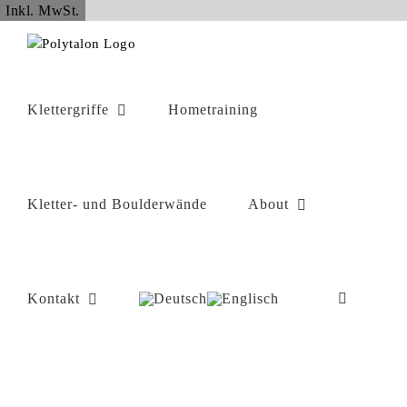
Zum
Inkl. MwSt.
Inhalt
springen
Klettergriffe
Hometraining
Kletter- und Boulderwände
About
Kontakt