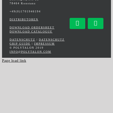
78464 Konstanz
+49(0)1701946194
DISTRIBUTOREN
Facebook
Insta
DOWNLOAD ORDERSHEET
DOWNLOAD CATALOGUE
DATENSCHUTZ
|
DATENSCHUTZ
GRIP GUIDE
|
IMPRESSUM
© POLYTALON 2019
INFO@POLYTALON.COM
Page load link