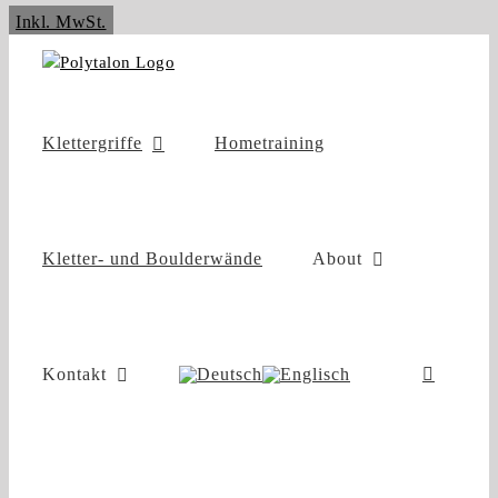
Zum
Inkl. MwSt.
Inhalt
springen
Klettergriffe
Hometraining
Kletter- und Boulderwände
About
Kontakt