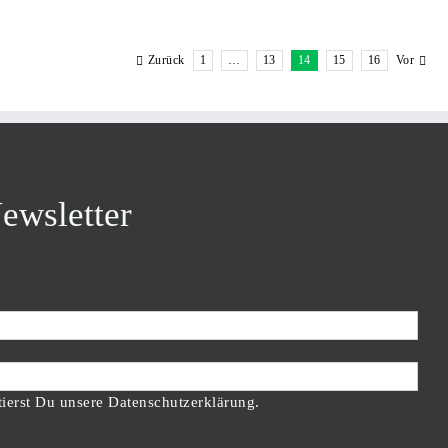
Zurück
1
…
13
14
15
16
Vor
ewsletter
tierst Du unsere Datenschutzerklärung.