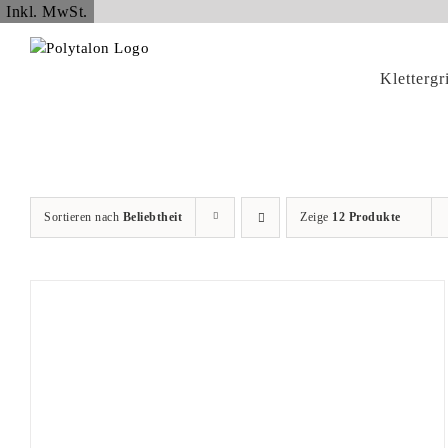
Zum
Inkl. MwSt.
Inhalt
springen
Klettergr
Sortieren nach
Beliebtheit
Zeige
12 Produkte