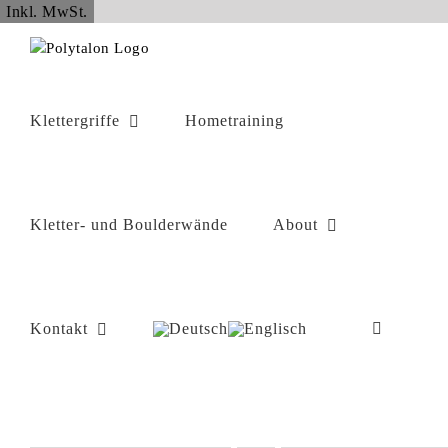
Zum
Inkl. MwSt.
Inhalt
springen
Klettergriffe
Hometraining
Kletter- und Boulderwände
About
Kontakt