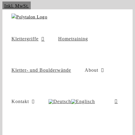
Zum
Inkl. MwSt.
Inhalt
springen
Klettergriffe
Hometraining
Kletter- und Boulderwände
About
Kontakt