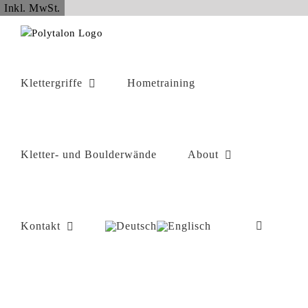
Zum
Inkl. MwSt.
Inhalt
springen
Klettergriffe
Hometraining
Kletter- und Boulderwände
About
Kontakt