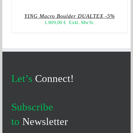
YING Macro Boulder DUALTEX -5%
1.809,00
€
Exkl. MwSt.
Let’s
Connect!
Subscribe
to
Newsletter