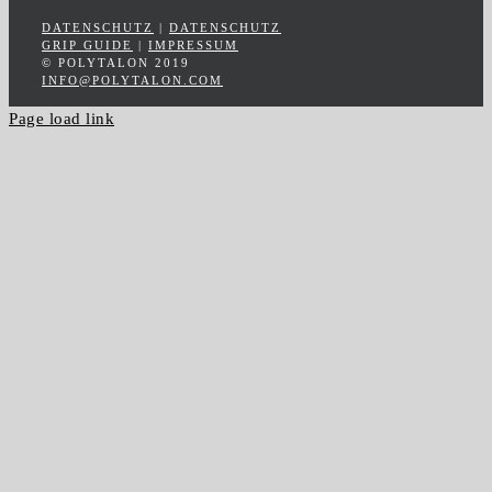
DATENSCHUTZ
|
DATENSCHUTZ
GRIP GUIDE
|
IMPRESSUM
© POLYTALON 2019
INFO@POLYTALON.COM
Page load link