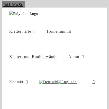
Zum
Inkl. MwSt.
Inhalt
springen
Klettergriffe
Hometraining
Kletter- und Boulderwände
About
Kontakt