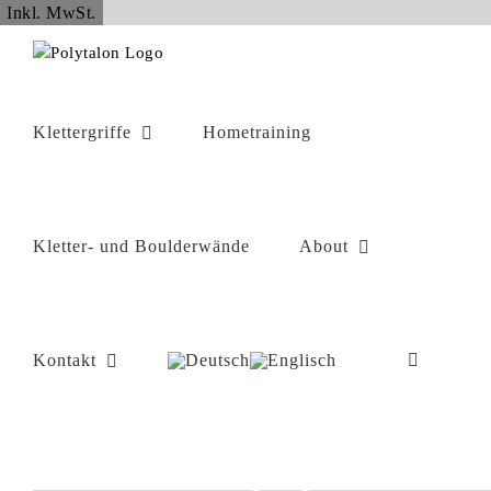
Zum
Inkl. MwSt.
Inhalt
springen
Klettergriffe
Hometraining
Kletter- und Boulderwände
About
Kontakt