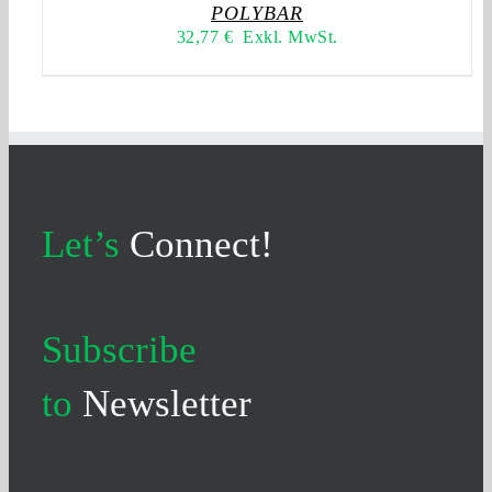
POLYBAR
32,77
€
Exkl. MwSt.
Let’s
Connect!
Subscribe
to
Newsletter