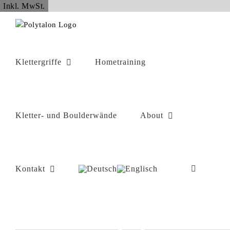
Zum
Inkl. MwSt.
Inhalt
springen
Klettergriffe
Hometraining
Kletter- und Boulderwände
About
Kontakt