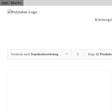
Zum
Inkl. MwSt.
Inhalt
springen
Klettergr
Sortieren nach
Standardsortierung
Zeige
12 Produkt