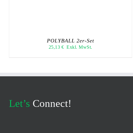
POLYBALL 2er-Set
25,13
€
Exkl. MwSt.
Let’s
Connect!