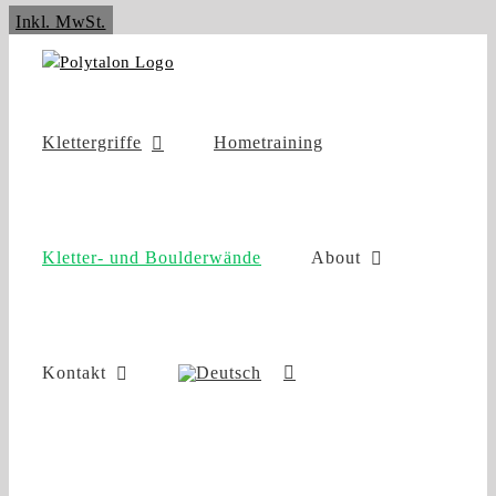
Zum
Inkl. MwSt.
Inhalt
springen
Klettergriffe
Hometraining
Kletter- und Boulderwände
About
Kontakt