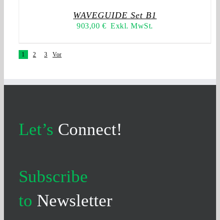
WAVEGUIDE Set B1
903,00
€
Exkl. MwSt.
1
2
3
Vor
Let’s
Connect!
Subscribe
to
Newsletter