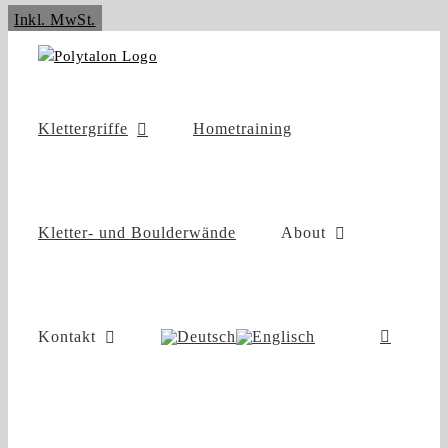
Zum
Inkl. MwSt.
Inhalt
springen
Klettergriffe
Hometraining
Kletter- und Boulderwände
About
Kontakt