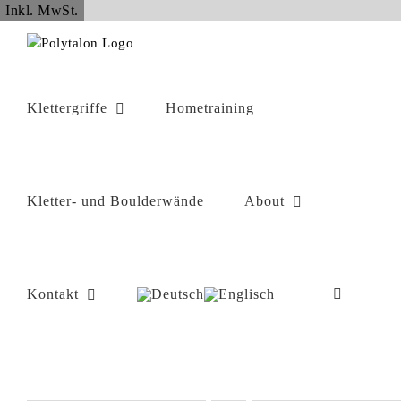
Zum
Inkl. MwSt.
Inhalt
springen
Klettergriffe
Hometraining
Kletter- und Boulderwände
About
Kontakt