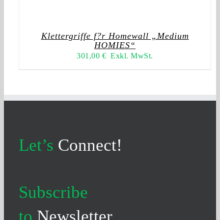
Klettergriffe f?r Homewall „Medium
HOMIES“
301,00
€
Exkl. MwSt.
Let’s
Connect!
Subscribe
to
Newsletter