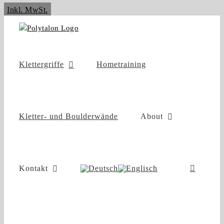
Zum
Inkl. MwSt.
Inhalt
springen
Klettergriffe
Hometraining
Kletter- und Boulderwände
About
Kontakt