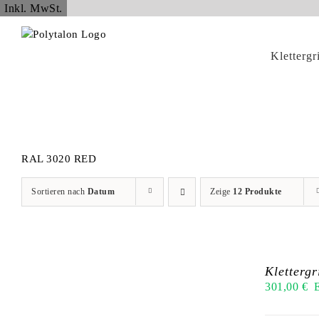
Zum
Inkl. MwSt.
Inhalt
springen
Klettergr
RAL 3020 RED
Sortieren nach
Datum
Zeige
12 Produkte
Kletterg
301,00
€