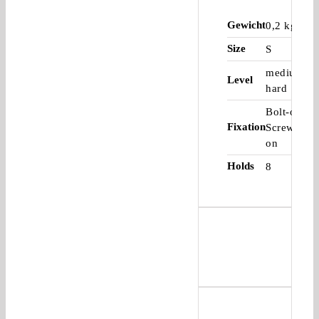
Gewicht
0,2 kg
Size
S
medium-
Level
hard
Bolt-on,
Fixation
Screw-
on
Holds
8