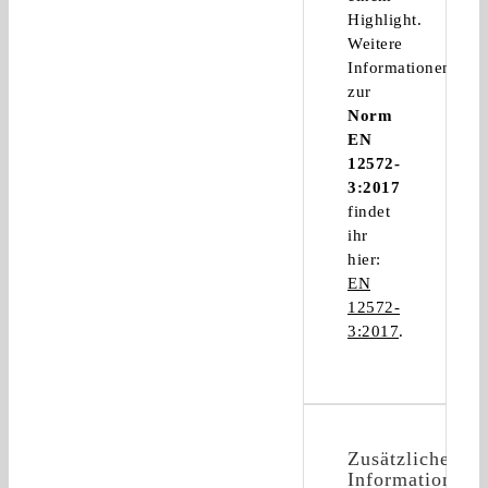
Highlight.
Weitere
Informationen
zur
Norm
EN
12572-
3:2017
findet
ihr
hier:
EN
12572-
3:2017
.
Zusätzliche
Informationen