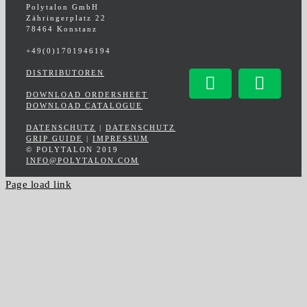
Polytalon GmbH
Zähringerplatz 22
78464 Konstanz
+49(0)1701946194
DISTRIBUTOREN
Facebook
Insta
DOWNLOAD ORDERSHEET
DOWNLOAD CATALOGUE
DATENSCHUTZ
|
DATENSCHUTZ
GRIP GUIDE
|
IMPRESSUM
© POLYTALON 2019
INFO@POLYTALON.COM
Page load link