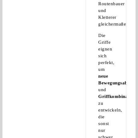
Routenbauer
und
Kletterer
gleichermaßen.
Die
Griffe
eignen
sich
perfekt,
um
neue
Bewegungsabläufe
und
Griffkombination
zu
entwickeln,
die
sonst
nur
schwer