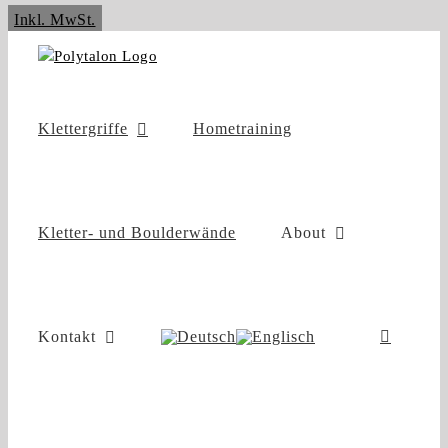
Zum
Inkl. MwSt.
Inhalt
springen
Klettergriffe
Hometraining
Kletter- und Boulderwände
About
Kontakt