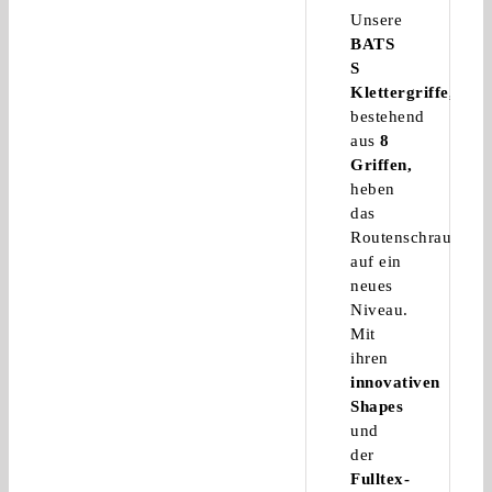
Unsere
BATS
S
Klettergriffe,
bestehend
aus
8
Griffen,
heben
das
Routenschrauben
auf ein
neues
Niveau.
Mit
ihren
innovativen
Shapes
und
der
Fulltex-