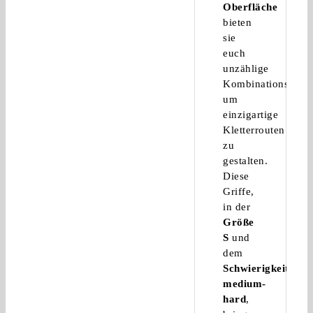
Oberfläche
bieten
sie
euch
unzählige
Kombinationsmögli
um
einzigartige
Kletterrouten
zu
gestalten.
Diese
Griffe,
in der
Größe
S
und
dem
Schwierigkeitsgra
medium-
hard
,