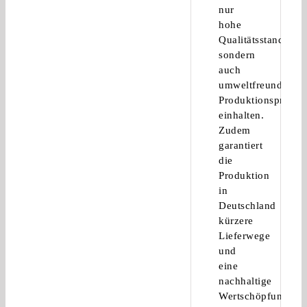
nur
hohe
Qualitätsstandards,
sondern
auch
umweltfreundliche
Produktionsprozes
einhalten.
Zudem
garantiert
die
Produktion
in
Deutschland
kürzere
Lieferwege
und
eine
nachhaltige
Wertschöpfungsket