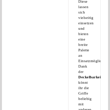
Diese
lassen
sich
vielseitig
einsetzen
und
bieten
eine
breite
Palette
an
Einsatzmöglichkeit
Dank
der
Deckelbarkeit
könnt
ihr die
Griffe
beliebig
mit
anderen