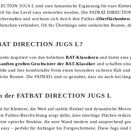
TION JUGS L sind eine fantastische Ergänzung für eure Kletterwa
iell für das Level easy entworfen wurden. Die FATBAT DIRECTION
eichermaßen und zeichnen sich durch ihre Fulltex
-Oberflächenbesc
Rutschen verhindert. Ob für Überhänge oder senkrechte Routen, die
BAT DIRECTION JUGS L?
rde inspiriert von den beliebten
BAT-Klassikern
und bietet eine 
sanften großen Geschwister der BAT-Klassiker
und schaffen eine
röße und ihre komfortable Form einen besonders sicheren Halt u
che Routen. Die FATBATs sind so gestaltet, dass sie auch bei läng
ten der FATBAT DIRECTION JUGS L
eal für Kletterer, die Wert auf stabile Henkel und dynamische Moves
Die Fulltex-Beschichtung sorgt dafür, dass rutschige Flächen reduzie
 eine optische Struktur, die eure Wand modern und ansprechend gest
 easy – perfekt für Anfänger bis Fortgeschrittene. Diese Jugs sind 