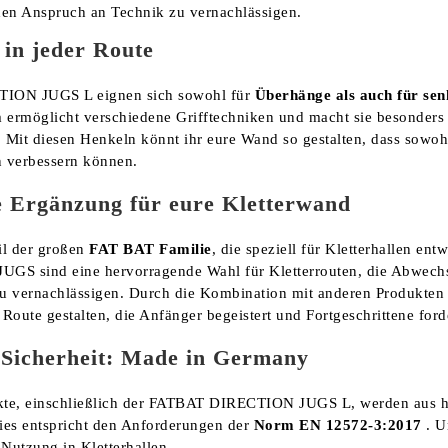
en Anspruch an Technik zu vernachlässigen.
t in jeder Route
ION JUGS L eignen sich sowohl für
Überhänge als auch für se
 ermöglicht verschiedene Grifftechniken und macht sie besonders b
Mit diesen Henkeln könnt ihr eure Wand so gestalten, dass sowohl
n verbessern können.
e Ergänzung für eure Kletterwand
il der großen
FAT BAT Familie
, die speziell für Kletterhallen en
UGS sind eine hervorragende Wahl für Kletterrouten, die Abwech
zu vernachlässigen. Durch die Kombination mit anderen Produkten
oute gestalten, die Anfänger begeistert und Fortgeschrittene ford
 Sicherheit: Made in Germany
te, einschließlich der FATBAT DIRECTION JUGS L, werden aus
Dies entspricht den Anforderungen der
Norm EN 12572-3:2017
. U
r Nutzung in Kletterhallen.