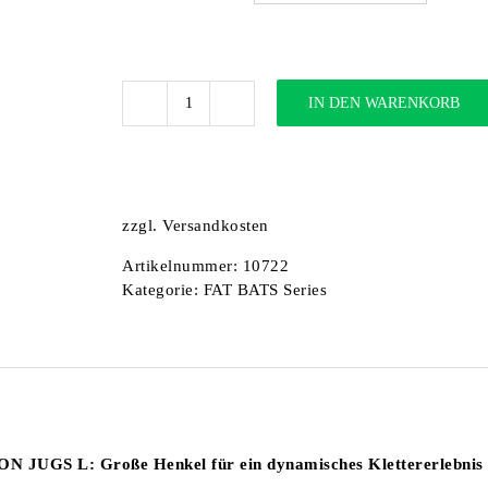
IN DEN WARENKORB
FATBAT
DIRECTION
JUGS
L
Menge
zzgl.
Versandkosten
Artikelnummer:
10722
Kategorie:
FAT BATS Series
JUGS L: Große Henkel für ein dynamisches Klettererlebnis