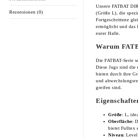
Unsere FATBAT DIREC
Rezensionen (0)
(Größe L), die spez
Fortgeschrittene gl
ermöglicht und das 
eurer Halle.
Warum FAT
Die FATBAT-Serie wu
Diese Jugs sind die
bieten durch ihre G
und abwechslungsrei
greifen sind.
Eigenschaf
Größe
: L, id
Oberfläche
: 
bietet Fulltex
Niveau
: Level