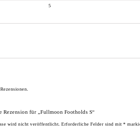
5
 Rezensionen.
te Rezension für „Fullmoon Footholds S“
se wird nicht veröffentlicht.
Erforderliche Felder sind mit
*
markie