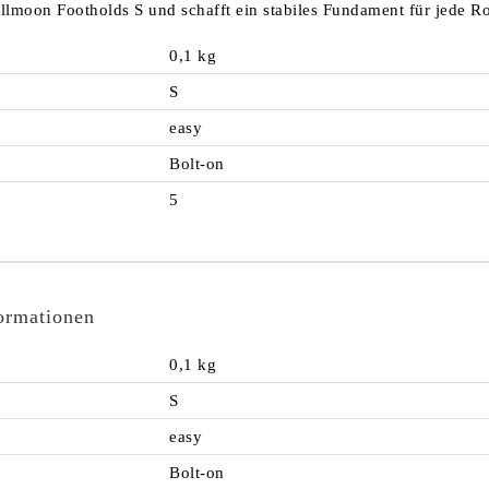
Fullmoon Footholds S und schafft ein stabiles Fundament für jede Ro
0,1 kg
S
easy
Bolt-on
5
formationen
0,1 kg
S
easy
Bolt-on