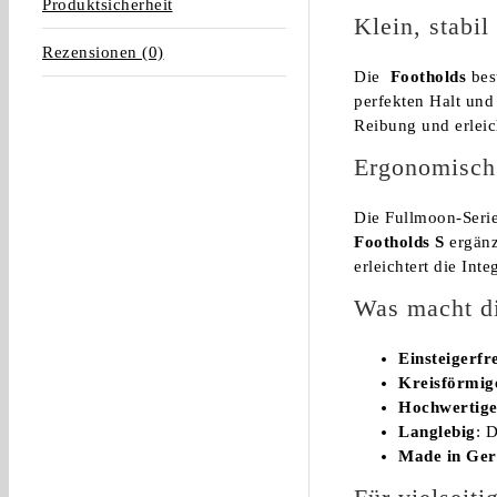
Produktsicherheit
Klein, stabi
Rezensionen (0)
Die
Footholds
best
perfekten Halt und
Reibung und erleic
Ergonomisch 
Die Fullmoon-Serie
Footholds S
ergänz
erleichtert die Int
Was macht d
Einsteigerfr
Kreisförmig
Hochwertige
Langlebig
: 
Made in Ge