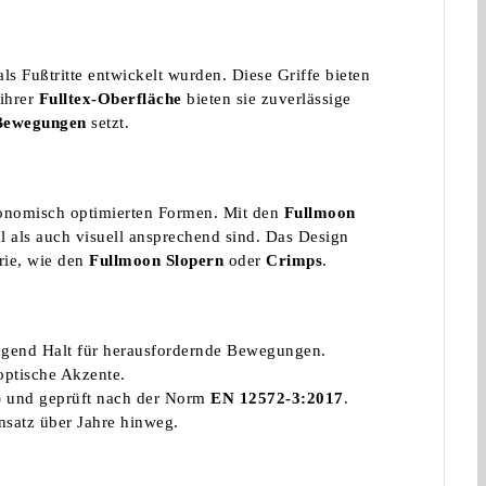
als Fußtritte entwickelt wurden. Diese Griffe bieten
 ihrer
Fulltex-Oberfläche
bieten sie zuverlässige
 Bewegungen
setzt.
rgonomisch optimierten Formen. Mit den
Fullmoon
al als auch visuell ansprechend sind. Das Design
erie, wie den
Fullmoon Slopern
oder
Crimps
.
nügend Halt für herausfordernde Bewegungen.
optische Akzente.
)
und geprüft nach der Norm
EN 12572-3:2017
.
insatz über Jahre hinweg.