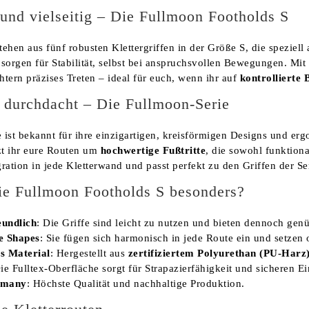
l und vielseitig – Die Fullmoon Footholds S
ehen aus fünf robusten Klettergriffen in der Größe S, die speziell 
 sorgen für Stabilität, selbst bei anspruchsvollen Bewegungen. Mit
htern präzises Treten – ideal für euch, wenn ihr auf
kontrollierte
durchdacht – Die Fullmoon-Serie
 ist bekannt für ihre einzigartigen, kreisförmigen Designs und e
t ihr eure Routen um
hochwertige Fußtritte
, die sowohl funktion
egration in jede Kletterwand und passt perfekt zu den Griffen der S
ie Fullmoon Footholds S besonders?
eundlich
: Die Griffe sind leicht zu nutzen und bieten dennoch ge
e Shapes
: Sie fügen sich harmonisch in jede Route ein und setzen 
s Material
: Hergestellt aus
zertifiziertem Polyurethan (PU-Harz
Die Fulltex-Oberfläche sorgt für Strapazierfähigkeit und sicheren E
rmany
: Höchste Qualität und nachhaltige Produktion.