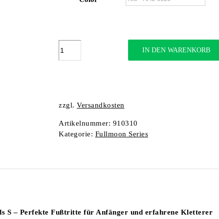
Fullmoon
IN DEN WARENKORB
Footholds
S
Menge
zzgl.
Versandkosten
Artikelnummer:
910310
Kategorie:
Fullmoon Series
s S – Perfekte Fußtritte für Anfänger und erfahrene Kletterer