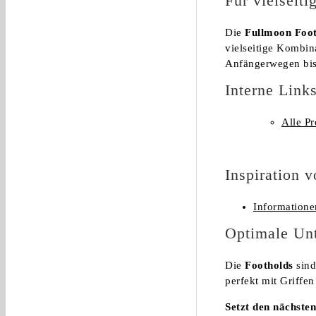
Für vielseiti
Die
Fullmoon Foot
vielseitige Kombin
Anfängerwegen bis
Interne Link
Alle P
Inspiration 
Information
Optimale Unt
Die
Footholds
sind
perfekt mit Griffe
Setzt den nächsten