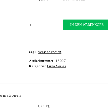
Luna
IN DEN WARENKORB
Sloper
L-
XL
Menge
zzgl.
Versandkosten
Artikelnummer:
13007
Kategorie:
Luna Series
formationen
1,76 kg