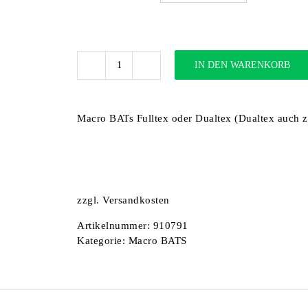
IN DEN WARENKORB
MACRO
BATS
(full
line)
Macro BATs Fulltex oder Dualtex (Dualtex auch z
Menge
zzgl.
Versandkosten
Artikelnummer:
910791
Kategorie:
Macro BATS