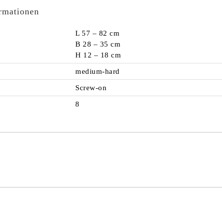
ormationen
L 57 – 82 cm
B 28 – 35 cm
H 12 – 18 cm
medium-hard
Screw-on
8