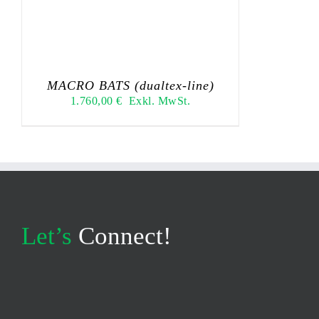
MACRO BATS (dualtex-line)
1.760,00
€
Exkl. MwSt.
Let’s
Connect!