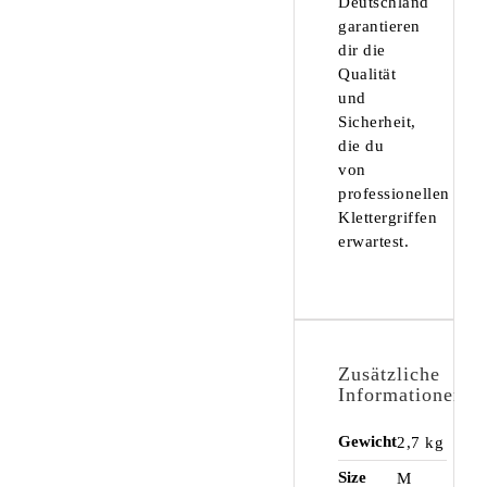
Deutschland
garantieren
dir die
Qualität
und
Sicherheit,
die du
von
professionellen
Klettergriffen
erwartest.
Zusätzliche
Informationen
Gewicht
2,7 kg
Size
M