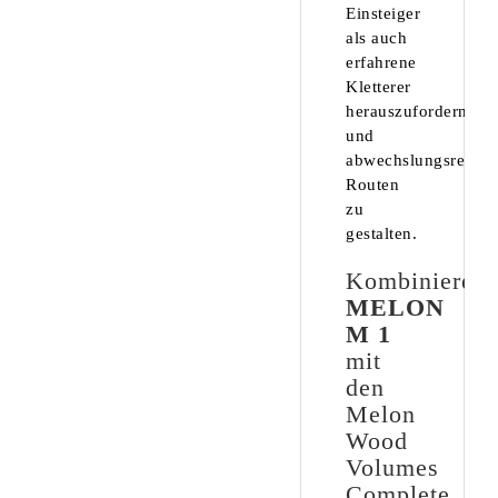
Einsteiger
als auch
erfahrene
Kletterer
herauszufordern
und
abwechslungsreiche
Routen
zu
gestalten.
Kombiniere
MELON
M 1
mit
den
Melon
Wood
Volumes
Complete