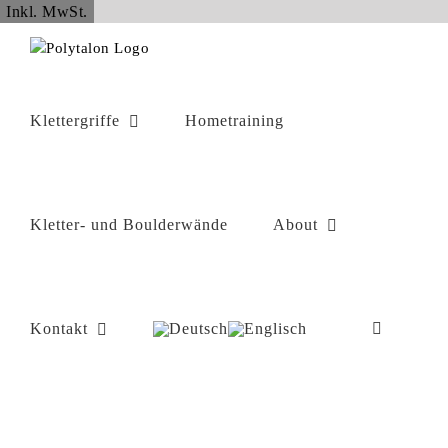
Zum
Inkl. MwSt.
Inhalt
springen
Klettergriffe
Hometraining
Kletter- und Boulderwände
About
Kontakt