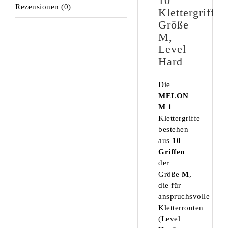
10
Rezensionen (0)
Klettergriffe,
Größe
M,
Level
Hard
Die
MELON
M 1
Klettergriffe
bestehen
aus
10
Griffen
der
Größe
M
,
die für
anspruchsvolle
Kletterrouten
(Level