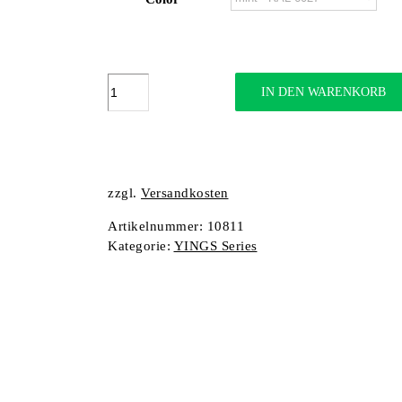
YING
IN DEN WARENKORB
M
Juggy
Menge
zzgl.
Versandkosten
Artikelnummer:
10811
Kategorie:
YINGS Series