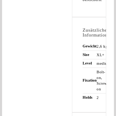
Zusätzliche
Informationen
Gewicht
2,6 kg
Size
XL+
Level
medium
Bolt-
on,
Fixation
Screw-
on
Holds
2