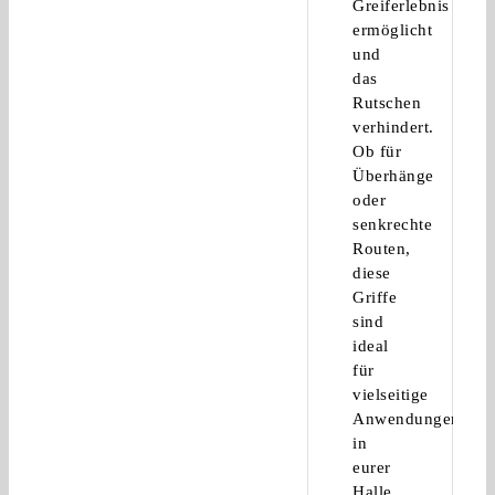
Greiferlebnis
ermöglicht
und
das
Rutschen
verhindert.
Ob für
Überhänge
oder
senkrechte
Routen,
diese
Griffe
sind
ideal
für
vielseitige
Anwendungen
in
eurer
Halle.