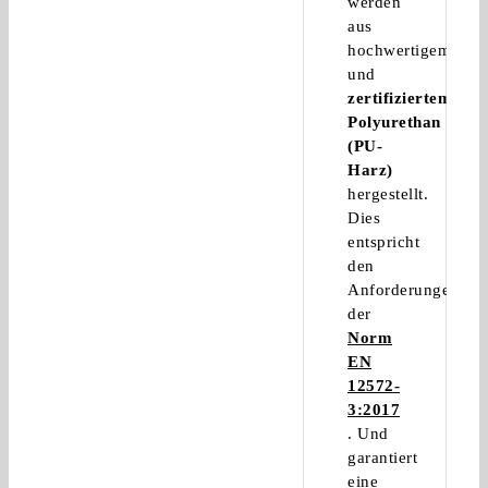
werden
aus
hochwertigem
und
zertifiziertem
Polyurethan
(PU-
Harz)
hergestellt.
Dies
entspricht
den
Anforderungen
der
Norm
EN
12572-
3:2017
. Und
garantiert
eine