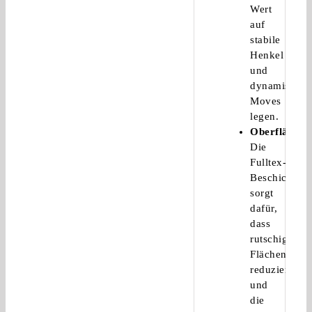
Wert
auf
stabile
Henkel
und
dynamische
Moves
legen.
Oberfläche
:
Die
Fulltex-
Beschichtun
sorgt
dafür,
dass
rutschige
Flächen
reduziert
und
die