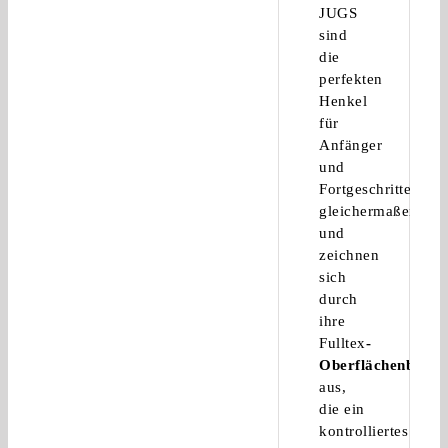
JUGS
sind
die
perfekten
Henkel
für
Anfänger
und
Fortgeschrittene
gleichermaßen
und
zeichnen
sich
durch
ihre
Fulltex
-
Oberflächenbescha
aus,
die ein
kontrolliertes