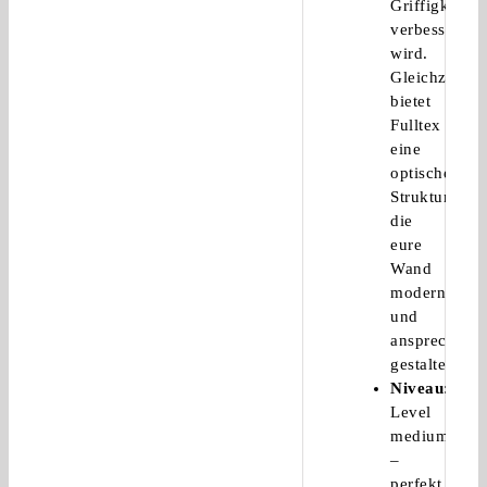
Griffigkeit
verbessert
wird.
Gleichzeitig
bietet
Fulltex
eine
optische
Struktur,
die
eure
Wand
modern
und
ansprechend
gestaltet.
Niveau
:
Level
medium
–
perfekt