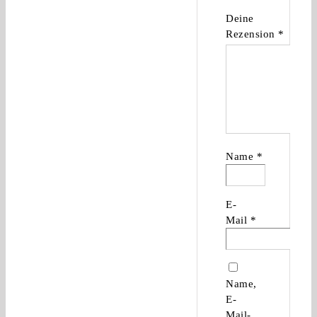
Deine
Rezension
*
Name
*
E-
Mail
*
Name,
E-
Mail-