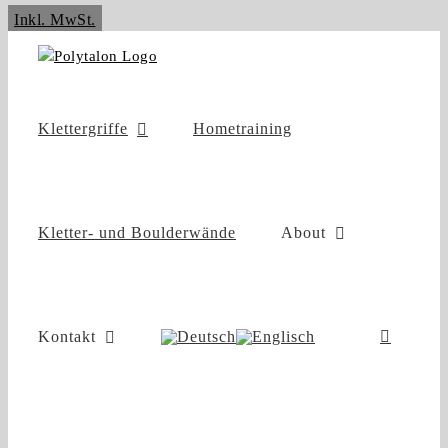
Zum
Inkl. MwSt.
Inhalt
springen
Klettergriffe
Hometraining
Kletter- und Boulderwände
About
Kontakt