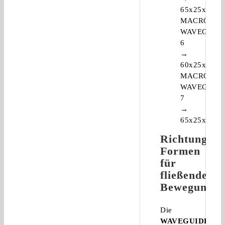
65x25x17
MACRO
WAVEGUID
6
→
60x25x18
MACRO
WAVEGUID
7
→
65x25x23
Richtungswe
Formen
für
fließende
Bewegungen
Die
WAVEGUIDE