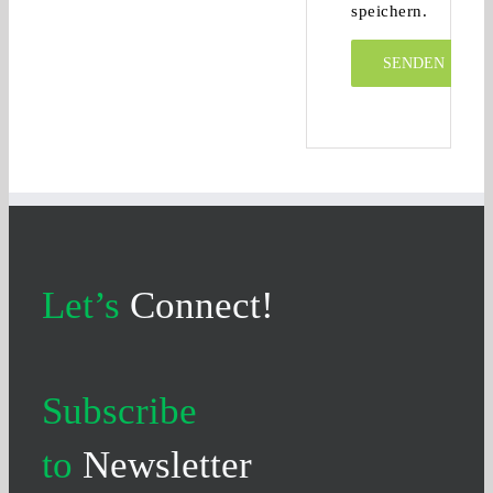
speichern.
Let’s
Connect!
Subscribe
to
Newsletter