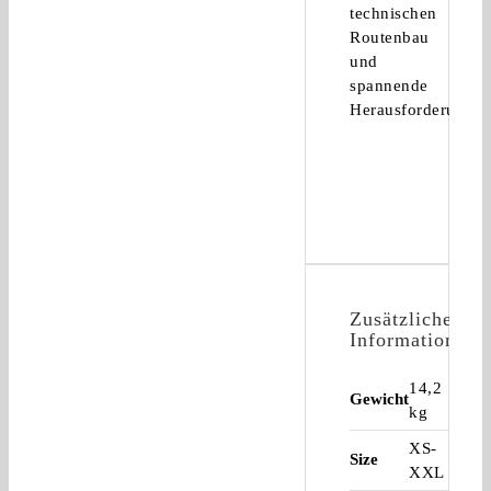
technischen
Routenbau
und
spannende
Herausforderungen
Zusätzliche
Informationen
14,2
Gewicht
kg
XS-
Size
XXL