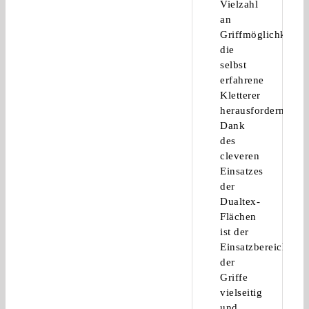
Vielzahl
an
Griffmöglichkeiten
die
selbst
erfahrene
Kletterer
herausfordern.
Dank
des
cleveren
Einsatzes
der
Dualtex-
Flächen
ist der
Einsatzbereich
der
Griffe
vielseitig
und