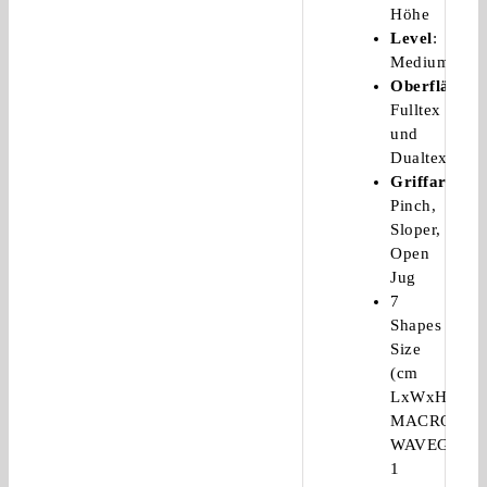
Höhe
Level
:
Medium
Oberflächen
Fulltex
und
Dualtex
Griffarten
:
Pinch,
Sloper,
Open
Jug
7
Shapes
Size
(cm
LxWxH):
MACRO
WAVEGUID
1