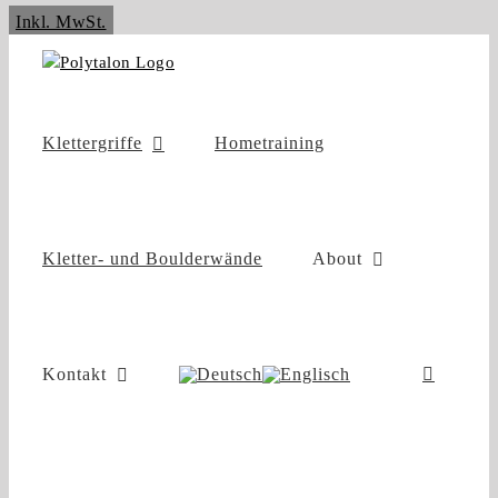
Zum
Inkl. MwSt.
Inhalt
springen
Klettergriffe
Hometraining
Kletter- und Boulderwände
About
Kontakt