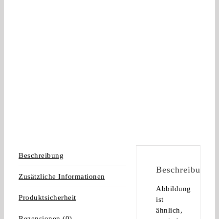
Beschreibung
Beschreibung
Zusätzliche Informationen
Abbildung
Produktsicherheit
ist
ähnlich,
Rezensionen (0)