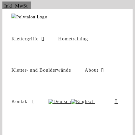
Zum
Inkl. MwSt.
Inhalt
springen
Klettergriffe
Hometraining
Kletter- und Boulderwände
About
Kontakt