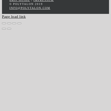
GRIP GUIDE
|
IMPRESSUM
© POLYTALON 2019
INFO@POLYTALON.COM
Page load link