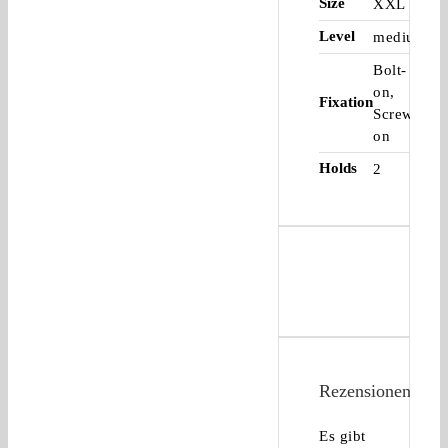
Size
XXL
Level
medium
Bolt-
on,
Fixation
Screw-
on
Holds
2
Rezensionen
Es gibt