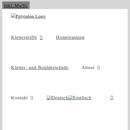
Zum
Inkl. MwSt.
Inhalt
springen
Klettergriffe
Hometraining
Kletter- und Boulderwände
About
Kontakt